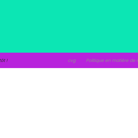
ôt !
cvg
Politique en matière de