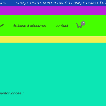
ES
CHAQUE COLLECTION EST LIMITÉE ET UNIQUE DONC HÂTEZ
0
i!
Artisans à découvrir!
contact
entôt lancée !