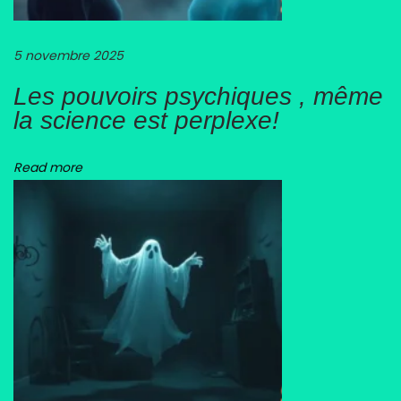
i
s
5 novembre 2025
i
o
Les pouvoirs psychiques , même
n
la science est perplexe!
n
a
Read more
i
r
e
!
L
’
a
r
o