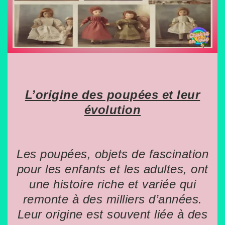
n
b
r
e
2
0
2
5
L’origine des poupées et leur
évolution
Les poupées, objets de fascination
pour les enfants et les adultes, ont
une histoire riche et variée qui
remonte à des milliers d’années.
Leur origine est souvent liée à des