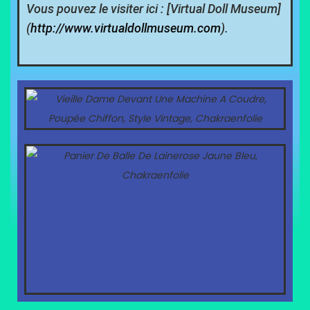
Vous pouvez le visiter ici : [Virtual Doll Museum]
(
http://www.
virtualdollmuseum.com
).